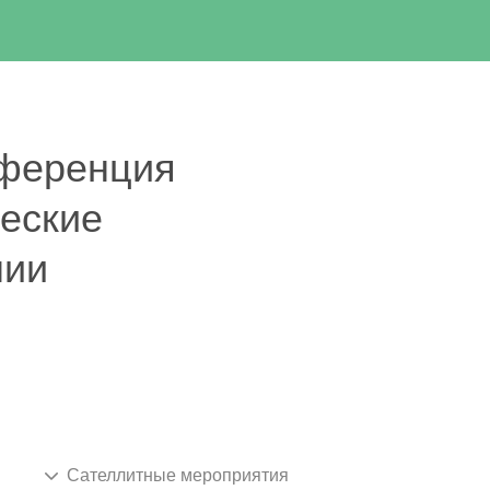
нференция
еские
нии
Сателлитные мероприятия