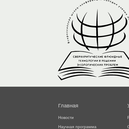
Основная
навигация
Главная
Новости
Научная программа