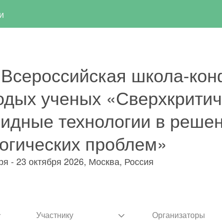
Перейти
и
к
основному
содержанию
I Всероссийская школа-ко
одых ученых «Сверхкритич
идные технологии в реше
огических проблем»
ря - 23 октября 2026, Москва, Россия
Участнику
Организаторы