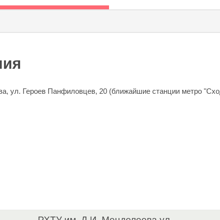
ния
ва, ул. Героев Панфиловцев, 20 (ближайшие станции метро "Схо
РХТУ им. Д.И. Менделеева ул.